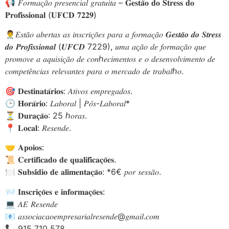
📢 𝐹𝑜𝑟𝑚𝑎𝑐̧𝑎̃𝑜 𝑝𝑟𝑒𝑠𝑒𝑛𝑐𝑖𝑎𝑙 𝑔𝑟𝑎𝑡𝑢𝑖𝑡𝑎 – 𝐆𝐞𝐬𝐭𝐚̃𝐨 𝐝𝐨 𝐒𝐭𝐫𝐞𝐬𝐬 𝐝𝐨
𝐏𝐫𝐨𝐟𝐢𝐬𝐬𝐢𝐨𝐧𝐚𝐥 (𝐔𝐅𝐂𝐃 𝟕𝟐𝟐𝟗)
👨‍⚕️𝐸𝑠𝑡𝑎̃𝑜 𝑎𝑏𝑒𝑟𝑡𝑎𝑠 𝑎𝑠 𝑖𝑛𝑠𝑐𝑟𝑖𝑐̧𝑜̃𝑒𝑠 𝑝𝑎𝑟𝑎 𝑎 𝑓𝑜𝑟𝑚𝑎𝑐̧𝑎̃𝑜 𝑮𝒆𝒔𝒕𝒂̃𝒐 𝒅𝒐 𝑺𝒕𝒓𝒆𝒔𝒔
𝒅𝒐 𝑷𝒓𝒐𝒇𝒊𝒔𝒔𝒊𝒐𝒏𝒂𝒍 (𝑼𝑭𝑪𝑫 7229), 𝑢𝑚𝑎 𝑎𝑐̧𝑎̃𝑜 𝑑𝑒 𝑓𝑜𝑟𝑚𝑎𝑐̧𝑎̃𝑜 𝑞𝑢𝑒
𝑝𝑟𝑜𝑚𝑜𝑣𝑒 𝑎 𝑎𝑞𝑢𝑖𝑠𝑖𝑐̧𝑎̃𝑜 𝑑𝑒 𝑐𝑜𝑛ℎ𝑒𝑐𝑖𝑚𝑒𝑛𝑡𝑜𝑠 𝑒 𝑜 𝑑𝑒𝑠𝑒𝑛𝑣𝑜𝑙𝑣𝑖𝑚𝑒𝑛𝑡𝑜 𝑑𝑒
𝑐𝑜𝑚𝑝𝑒𝑡𝑒̂𝑛𝑐𝑖𝑎𝑠 𝑟𝑒𝑙𝑒𝑣𝑎𝑛𝑡𝑒𝑠 𝑝𝑎𝑟𝑎 𝑜 𝑚𝑒𝑟𝑐𝑎𝑑𝑜 𝑑𝑒 𝑡𝑟𝑎𝑏𝑎𝑙ℎ𝑜.
🎯 𝐃𝐞𝐬𝐭𝐢𝐧𝐚𝐭𝐚́𝐫𝐢𝐨𝐬: 𝐴𝑡𝑖𝑣𝑜𝑠 𝑒𝑚𝑝𝑟𝑒𝑔𝑎𝑑𝑜𝑠.
🕒 𝐇𝐨𝐫𝐚́𝐫𝐢𝐨: 𝐿𝑎𝑏𝑜𝑟𝑎𝑙 | 𝑃𝑜́𝑠-𝐿𝑎𝑏𝑜𝑟𝑎𝑙*
⏳ 𝐃𝐮𝐫𝐚𝐜̧𝐚̃𝐨: 25 ℎ𝑜𝑟𝑎𝑠.
📍 𝐋𝐨𝐜𝐚𝐥: 𝑅𝑒𝑠𝑒𝑛𝑑𝑒.
🤝 𝐀𝐩𝐨𝐢𝐨𝐬:
📜 𝐂𝐞𝐫𝐭𝐢𝐟𝐢𝐜𝐚𝐝𝐨 𝐝𝐞 𝐪𝐮𝐚𝐥𝐢𝐟𝐢𝐜𝐚𝐜̧𝐨̃𝐞𝐬.
🍽️ 𝐒𝐮𝐛𝐬𝐢́𝐝𝐢𝐨 𝐝𝐞 𝐚𝐥𝐢𝐦𝐞𝐧𝐭𝐚𝐜̧𝐚̃𝐨: *6€ 𝑝𝑜𝑟 𝑠𝑒𝑠𝑠𝑎̃𝑜.
📨 𝐈𝐧𝐬𝐜𝐫𝐢𝐜̧𝐨̃𝐞𝐬 𝐞 𝐢𝐧𝐟𝐨𝐫𝐦𝐚𝐜̧𝐨̃𝐞𝐬:
💻 𝐴𝐸 𝑅𝑒𝑠𝑒𝑛𝑑𝑒
📧 𝑎𝑠𝑠𝑜𝑐𝑖𝑎𝑐𝑎𝑜𝑒𝑚𝑝𝑟𝑒𝑠𝑎𝑟𝑖𝑎𝑙𝑟𝑒𝑠𝑒𝑛𝑑𝑒@𝑔𝑚𝑎𝑖𝑙.𝑐𝑜𝑚
📞 915 710 578