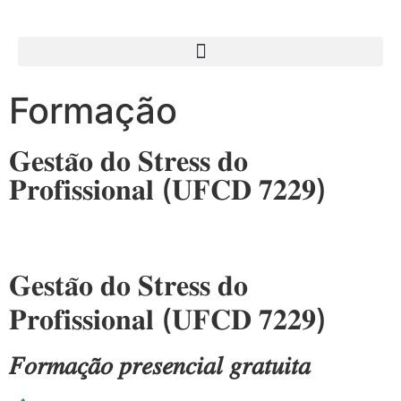
Formação
𝐆𝐞𝐬𝐭𝐚̃𝐨 𝐝𝐨 𝐒𝐭𝐫𝐞𝐬𝐬 𝐝𝐨
𝐏𝐫𝐨𝐟𝐢𝐬𝐬𝐢𝐨𝐧𝐚𝐥 (𝐔𝐅𝐂𝐃 𝟕𝟐𝟐𝟗)
𝐆𝐞𝐬𝐭𝐚̃𝐨 𝐝𝐨 𝐒𝐭𝐫𝐞𝐬𝐬 𝐝𝐨
𝐏𝐫𝐨𝐟𝐢𝐬𝐬𝐢𝐨𝐧𝐚𝐥 (𝐔𝐅𝐂𝐃 𝟕𝟐𝟐𝟗)
𝐹𝑜𝑟𝑚𝑎𝑐̧𝑎̃𝑜 𝑝𝑟𝑒𝑠𝑒𝑛𝑐𝑖𝑎𝑙 𝑔𝑟𝑎𝑡𝑢𝑖𝑡𝑎