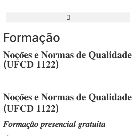
Formação
𝐍𝐨𝐜̧𝐨̃𝐞𝐬 𝐞 𝐍𝐨𝐫𝐦𝐚𝐬 𝐝𝐞 𝐐𝐮𝐚𝐥𝐢𝐝𝐚𝐝𝐞
(𝐔𝐅𝐂𝐃 𝟏𝟏𝟐𝟐)
𝐍𝐨𝐜̧𝐨̃𝐞𝐬 𝐞 𝐍𝐨𝐫𝐦𝐚𝐬 𝐝𝐞 𝐐𝐮𝐚𝐥𝐢𝐝𝐚𝐝𝐞
(𝐔𝐅𝐂𝐃 𝟏𝟏𝟐𝟐)
𝐹𝑜𝑟𝑚𝑎𝑐̧𝑎̃𝑜 𝑝𝑟𝑒𝑠𝑒𝑛𝑐𝑖𝑎𝑙 𝑔𝑟𝑎𝑡𝑢𝑖𝑡𝑎