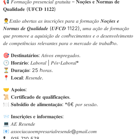
📢 𝐹𝑜𝑟𝑚𝑎𝑐̧𝑎̃𝑜 𝑝𝑟𝑒𝑠𝑒𝑛𝑐𝑖𝑎𝑙 𝑔𝑟𝑎𝑡𝑢𝑖𝑡𝑎 – 𝐍𝐨𝐜̧𝐨̃𝐞𝐬 𝐞 𝐍𝐨𝐫𝐦𝐚𝐬 𝐝𝐞
𝐐𝐮𝐚𝐥𝐢𝐝𝐚𝐝𝐞 (𝐔𝐅𝐂𝐃 𝟏𝟏𝟐𝟐)
👨‍⚕️𝐸𝑠𝑡𝑎̃𝑜 𝑎𝑏𝑒𝑟𝑡𝑎𝑠 𝑎𝑠 𝑖𝑛𝑠𝑐𝑟𝑖𝑐̧𝑜̃𝑒𝑠 𝑝𝑎𝑟𝑎 𝑎 𝑓𝑜𝑟𝑚𝑎𝑐̧𝑎̃𝑜 𝑵𝒐𝒄̧𝒐̃𝒆𝒔 𝒆
𝑵𝒐𝒓𝒎𝒂𝒔 𝒅𝒆 𝑸𝒖𝒂𝒍𝒊𝒅𝒂𝒅𝒆 (𝑼𝑭𝑪𝑫 1122), 𝑢𝑚𝑎 𝑎𝑐̧𝑎̃𝑜 𝑑𝑒 𝑓𝑜𝑟𝑚𝑎𝑐̧𝑎̃𝑜
𝑞𝑢𝑒 𝑝𝑟𝑜𝑚𝑜𝑣𝑒 𝑎 𝑎𝑞𝑢𝑖𝑠𝑖𝑐̧𝑎̃𝑜 𝑑𝑒 𝑐𝑜𝑛ℎ𝑒𝑐𝑖𝑚𝑒𝑛𝑡𝑜𝑠 𝑒 𝑜 𝑑𝑒𝑠𝑒𝑛𝑣𝑜𝑙𝑣𝑖𝑚𝑒𝑛𝑡𝑜
𝑑𝑒 𝑐𝑜𝑚𝑝𝑒𝑡𝑒̂𝑛𝑐𝑖𝑎𝑠 𝑟𝑒𝑙𝑒𝑣𝑎𝑛𝑡𝑒𝑠 𝑝𝑎𝑟𝑎 𝑜 𝑚𝑒𝑟𝑐𝑎𝑑𝑜 𝑑𝑒 𝑡𝑟𝑎𝑏𝑎𝑙ℎ𝑜.
🎯 𝐃𝐞𝐬𝐭𝐢𝐧𝐚𝐭𝐚́𝐫𝐢𝐨𝐬: 𝐴𝑡𝑖𝑣𝑜𝑠 𝑒𝑚𝑝𝑟𝑒𝑔𝑎𝑑𝑜𝑠.
🕒 𝐇𝐨𝐫𝐚́𝐫𝐢𝐨: 𝐿𝑎𝑏𝑜𝑟𝑎𝑙 | 𝑃𝑜́𝑠-𝐿𝑎𝑏𝑜𝑟𝑎𝑙*
⏳ 𝐃𝐮𝐫𝐚𝐜̧𝐚̃𝐨: 25 ℎ𝑜𝑟𝑎𝑠.
📍 𝐋𝐨𝐜𝐚𝐥: 𝑅𝑒𝑠𝑒𝑛𝑑𝑒.
🤝 𝐀𝐩𝐨𝐢𝐨𝐬:
📜 𝐂𝐞𝐫𝐭𝐢𝐟𝐢𝐜𝐚𝐝𝐨 𝐝𝐞 𝐪𝐮𝐚𝐥𝐢𝐟𝐢𝐜𝐚𝐜̧𝐨̃𝐞𝐬.
🍽️ 𝐒𝐮𝐛𝐬𝐢́𝐝𝐢𝐨 𝐝𝐞 𝐚𝐥𝐢𝐦𝐞𝐧𝐭𝐚𝐜̧𝐚̃𝐨: *6€ 𝑝𝑜𝑟 𝑠𝑒𝑠𝑠𝑎̃𝑜.
📨 𝐈𝐧𝐬𝐜𝐫𝐢𝐜̧𝐨̃𝐞𝐬 𝐞 𝐢𝐧𝐟𝐨𝐫𝐦𝐚𝐜̧𝐨̃𝐞𝐬:
💻 𝐴𝐸 𝑅𝑒𝑠𝑒𝑛𝑑𝑒
📧 𝑎𝑠𝑠𝑜𝑐𝑖𝑎𝑐𝑎𝑜𝑒𝑚𝑝𝑟𝑒𝑠𝑎𝑟𝑖𝑎𝑙𝑟𝑒𝑠𝑒𝑛𝑑𝑒@𝑔𝑚𝑎𝑖𝑙.𝑐𝑜𝑚
📞 915 710 578