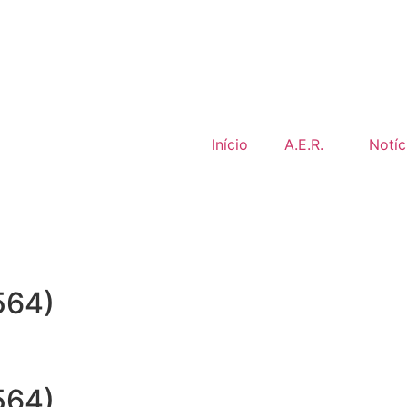
Início
A.E.R.
Notíc
564)
564)