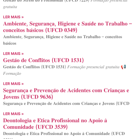
𝑔𝑟𝑎𝑡𝑢𝑖𝑡𝑎
LER MAIS »
𝐀𝐦𝐛𝐢𝐞𝐧𝐭𝐞, 𝐒𝐞𝐠𝐮𝐫𝐚𝐧𝐜̧𝐚, 𝐇𝐢𝐠𝐢𝐞𝐧𝐞 𝐞 𝐒𝐚𝐮́𝐝𝐞 𝐧𝐨 𝐓𝐫𝐚𝐛𝐚𝐥𝐡𝐨 –
𝐜𝐨𝐧𝐜𝐞𝐢𝐭𝐨𝐬 𝐛𝐚́𝐬𝐢𝐜𝐨𝐬 (𝐔𝐅𝐂𝐃 𝟎𝟑𝟒𝟗)
𝐀𝐦𝐛𝐢𝐞𝐧𝐭𝐞, 𝐒𝐞𝐠𝐮𝐫𝐚𝐧𝐜̧𝐚, 𝐇𝐢𝐠𝐢𝐞𝐧𝐞 𝐞 𝐒𝐚𝐮́𝐝𝐞 𝐧𝐨 𝐓𝐫𝐚𝐛𝐚𝐥𝐡𝐨 – 𝐜𝐨𝐧𝐜𝐞𝐢𝐭𝐨𝐬
𝐛𝐚́𝐬𝐢𝐜𝐨𝐬
LER MAIS »
𝐆𝐞𝐬𝐭𝐚̃𝐨 𝐝𝐞 𝐂𝐨𝐧𝐟𝐥𝐢𝐭𝐨𝐬 (𝐔𝐅𝐂𝐃 𝟏𝟓𝟑𝟏)
𝐆𝐞𝐬𝐭𝐚̃𝐨 𝐝𝐞 𝐂𝐨𝐧𝐟𝐥𝐢𝐭𝐨𝐬 (𝐔𝐅𝐂𝐃 𝟏𝟓𝟑𝟏) 𝐹𝑜𝑟𝑚𝑎𝑐̧𝑎̃𝑜 𝑝𝑟𝑒𝑠𝑒𝑛𝑐𝑖𝑎𝑙 𝑔𝑟𝑎𝑡𝑢𝑖𝑡𝑎 📢
𝐹𝑜𝑟𝑚𝑎𝑐̧𝑎̃𝑜
LER MAIS »
𝐒𝐞𝐠𝐮𝐫𝐚𝐧𝐜̧𝐚 𝐞 𝐏𝐫𝐞𝐯𝐞𝐧𝐜̧𝐚̃𝐨 𝐝𝐞 𝐀𝐜𝐢𝐝𝐞𝐧𝐭𝐞𝐬 𝐜𝐨𝐦 𝐂𝐫𝐢𝐚𝐧𝐜̧𝐚𝐬 𝐞
𝐉𝐨𝐯𝐞𝐧𝐬 (𝐔𝐅𝐂𝐃 𝟗𝟔𝟑𝟔)
𝐒𝐞𝐠𝐮𝐫𝐚𝐧𝐜̧𝐚 𝐞 𝐏𝐫𝐞𝐯𝐞𝐧𝐜̧𝐚̃𝐨 𝐝𝐞 𝐀𝐜𝐢𝐝𝐞𝐧𝐭𝐞𝐬 𝐜𝐨𝐦 𝐂𝐫𝐢𝐚𝐧𝐜̧𝐚𝐬 𝐞 𝐉𝐨𝐯𝐞𝐧𝐬 (𝐔𝐅𝐂𝐃
LER MAIS »
𝐃𝐞𝐨𝐧𝐭𝐨𝐥𝐨𝐠𝐢𝐚 𝐞 𝐄́𝐭𝐢𝐜𝐚 𝐏𝐫𝐨𝐟𝐢𝐬𝐬𝐢𝐨𝐧𝐚𝐥 𝐧𝐨 𝐀𝐩𝐨𝐢𝐨 𝐚̀
𝐂𝐨𝐦𝐮𝐧𝐢𝐝𝐚𝐝𝐞 (𝐔𝐅𝐂𝐃 𝟑𝟓𝟑𝟗)
𝐃𝐞𝐨𝐧𝐭𝐨𝐥𝐨𝐠𝐢𝐚 𝐞 𝐄́𝐭𝐢𝐜𝐚 𝐏𝐫𝐨𝐟𝐢𝐬𝐬𝐢𝐨𝐧𝐚𝐥 𝐧𝐨 𝐀𝐩𝐨𝐢𝐨 𝐚̀ 𝐂𝐨𝐦𝐮𝐧𝐢𝐝𝐚𝐝𝐞 (𝐔𝐅𝐂𝐃