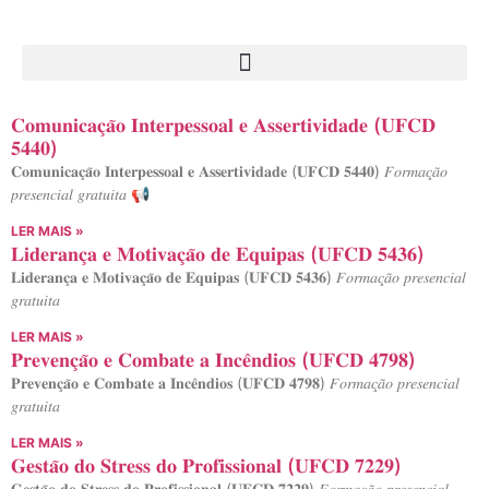
𝐂𝐨𝐦𝐮𝐧𝐢𝐜𝐚𝐜̧𝐚̃𝐨 𝐈𝐧𝐭𝐞𝐫𝐩𝐞𝐬𝐬𝐨𝐚𝐥 𝐞 𝐀𝐬𝐬𝐞𝐫𝐭𝐢𝐯𝐢𝐝𝐚𝐝𝐞 (𝐔𝐅𝐂𝐃
𝟓𝟒𝟒𝟎)
𝐂𝐨𝐦𝐮𝐧𝐢𝐜𝐚𝐜̧𝐚̃𝐨 𝐈𝐧𝐭𝐞𝐫𝐩𝐞𝐬𝐬𝐨𝐚𝐥 𝐞 𝐀𝐬𝐬𝐞𝐫𝐭𝐢𝐯𝐢𝐝𝐚𝐝𝐞 (𝐔𝐅𝐂𝐃 𝟓𝟒𝟒𝟎) 𝐹𝑜𝑟𝑚𝑎𝑐̧𝑎̃𝑜
𝑝𝑟𝑒𝑠𝑒𝑛𝑐𝑖𝑎𝑙 𝑔𝑟𝑎𝑡𝑢𝑖𝑡𝑎 📢
LER MAIS »
𝐋𝐢𝐝𝐞𝐫𝐚𝐧𝐜̧𝐚 𝐞 𝐌𝐨𝐭𝐢𝐯𝐚𝐜̧𝐚̃𝐨 𝐝𝐞 𝐄𝐪𝐮𝐢𝐩𝐚𝐬 (𝐔𝐅𝐂𝐃 𝟓𝟒𝟑𝟔)
𝐋𝐢𝐝𝐞𝐫𝐚𝐧𝐜̧𝐚 𝐞 𝐌𝐨𝐭𝐢𝐯𝐚𝐜̧𝐚̃𝐨 𝐝𝐞 𝐄𝐪𝐮𝐢𝐩𝐚𝐬 (𝐔𝐅𝐂𝐃 𝟓𝟒𝟑𝟔) 𝐹𝑜𝑟𝑚𝑎𝑐̧𝑎̃𝑜 𝑝𝑟𝑒𝑠𝑒𝑛𝑐𝑖𝑎𝑙
𝑔𝑟𝑎𝑡𝑢𝑖𝑡𝑎
LER MAIS »
𝐏𝐫𝐞𝐯𝐞𝐧𝐜̧𝐚̃𝐨 𝐞 𝐂𝐨𝐦𝐛𝐚𝐭𝐞 𝐚 𝐈𝐧𝐜𝐞̂𝐧𝐝𝐢𝐨𝐬 (𝐔𝐅𝐂𝐃 𝟒𝟕𝟗𝟖)
𝐏𝐫𝐞𝐯𝐞𝐧𝐜̧𝐚̃𝐨 𝐞 𝐂𝐨𝐦𝐛𝐚𝐭𝐞 𝐚 𝐈𝐧𝐜𝐞̂𝐧𝐝𝐢𝐨𝐬 (𝐔𝐅𝐂𝐃 𝟒𝟕𝟗𝟖) 𝐹𝑜𝑟𝑚𝑎𝑐̧𝑎̃𝑜 𝑝𝑟𝑒𝑠𝑒𝑛𝑐𝑖𝑎𝑙
𝑔𝑟𝑎𝑡𝑢𝑖𝑡𝑎
LER MAIS »
𝐆𝐞𝐬𝐭𝐚̃𝐨 𝐝𝐨 𝐒𝐭𝐫𝐞𝐬𝐬 𝐝𝐨 𝐏𝐫𝐨𝐟𝐢𝐬𝐬𝐢𝐨𝐧𝐚𝐥 (𝐔𝐅𝐂𝐃 𝟕𝟐𝟐𝟗)
𝐆𝐞𝐬𝐭𝐚̃𝐨 𝐝𝐨 𝐒𝐭𝐫𝐞𝐬𝐬 𝐝𝐨 𝐏𝐫𝐨𝐟𝐢𝐬𝐬𝐢𝐨𝐧𝐚𝐥 (𝐔𝐅𝐂𝐃 𝟕𝟐𝟐𝟗) 𝐹𝑜𝑟𝑚𝑎𝑐̧𝑎̃𝑜 𝑝𝑟𝑒𝑠𝑒𝑛𝑐𝑖𝑎𝑙