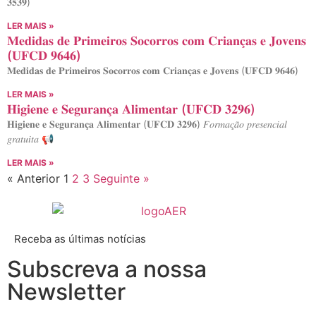
𝟑𝟓𝟑𝟗)
LER MAIS »
𝐌𝐞𝐝𝐢𝐝𝐚𝐬 𝐝𝐞 𝐏𝐫𝐢𝐦𝐞𝐢𝐫𝐨𝐬 𝐒𝐨𝐜𝐨𝐫𝐫𝐨𝐬 𝐜𝐨𝐦 𝐂𝐫𝐢𝐚𝐧𝐜̧𝐚𝐬 𝐞 𝐉𝐨𝐯𝐞𝐧𝐬
(𝐔𝐅𝐂𝐃 𝟗𝟔𝟒𝟔)
𝐌𝐞𝐝𝐢𝐝𝐚𝐬 𝐝𝐞 𝐏𝐫𝐢𝐦𝐞𝐢𝐫𝐨𝐬 𝐒𝐨𝐜𝐨𝐫𝐫𝐨𝐬 𝐜𝐨𝐦 𝐂𝐫𝐢𝐚𝐧𝐜̧𝐚𝐬 𝐞 𝐉𝐨𝐯𝐞𝐧𝐬 (𝐔𝐅𝐂𝐃 𝟗𝟔𝟒𝟔)
LER MAIS »
𝐇𝐢𝐠𝐢𝐞𝐧𝐞 𝐞 𝐒𝐞𝐠𝐮𝐫𝐚𝐧𝐜̧𝐚 𝐀𝐥𝐢𝐦𝐞𝐧𝐭𝐚𝐫 (𝐔𝐅𝐂𝐃 𝟑𝟐𝟗𝟔)
𝐇𝐢𝐠𝐢𝐞𝐧𝐞 𝐞 𝐒𝐞𝐠𝐮𝐫𝐚𝐧𝐜̧𝐚 𝐀𝐥𝐢𝐦𝐞𝐧𝐭𝐚𝐫 (𝐔𝐅𝐂𝐃 𝟑𝟐𝟗𝟔) 𝐹𝑜𝑟𝑚𝑎𝑐̧𝑎̃𝑜 𝑝𝑟𝑒𝑠𝑒𝑛𝑐𝑖𝑎𝑙
𝑔𝑟𝑎𝑡𝑢𝑖𝑡𝑎 📢
LER MAIS »
« Anterior
1
2
3
Seguinte »
Receba as últimas notícias
Subscreva a nossa
Newsletter