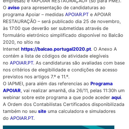
empresas) e «APOIAR RESTAURAÇÃO» (só para PME).
O
aviso
para apresentação de candidaturas ao
programa Apoiar – medidas
APOIAR.PT
e APOIAR
RESTAURAÇÃO – será publicado dia 25 de novembro,
às 17:00 que deverão ser submetidas através de
formulário eletrónico simplificado disponível no Balcão
2020, no sítio na
Internet
https://balcao.portugal2020.pt
. O Anexo A
contém a lista de códigos de atividade elegíveis
no
APOIAR.PT
.
As candidaturas são avaliadas com base
nos critérios de elegibilidade e condições de acesso
previstos nos artigos 7.º e 11.º.
O IAPMEI, para além das referencias ao
Programa
APOIAR
, vai realizar amanhã, dia 26/11, pelas 11:30h um
webinar sobre este programa a que pode aceder
aqui
.
A Ordem dos Contabilistas Certificados disponibilizada
também no seu
site
uma calculadora e simuladores
do
APOIAR.PT
.