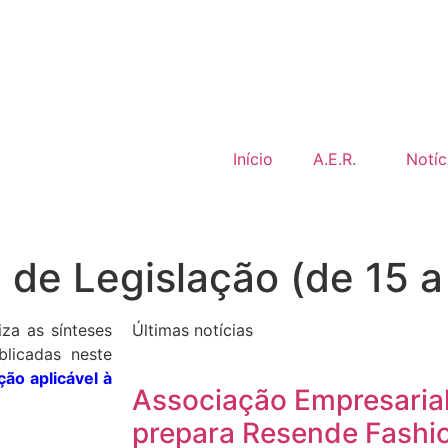
Início
A.E.R.
Notíc
 de Legislação (de 15 a
iza as sínteses
Últimas notícias
licadas neste
ção aplicável à
Associação Empresaria
prepara Resende Fashi