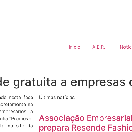
Início
A.E.R.
Notíc
de gratuita a empresas
de nesta fase
Últimas notícias
oncretamente na
empresários, a
Associação Empresaria
anha “Promover
ita no site da
prepara Resende Fashi