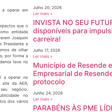
Julho 20, 2026
s a operar em
Ler mais »
INVISTA NO SEU FUTUR
impactos que o
disponíveis para impuls
como entidade
carreira!
referem Joaquim
e Presidente e
temos de olhar
Julho 17, 2026
s, por forma a
Ler mais »
ndemia teve no
Município de Resende 
Empresarial de Resend
l a operar no
protocolo
 site da AER,
seu negócio.
Junho 24, 2026
blicidade no
Ler mais »
tos dos vários
PARABÉNS ÀS PME LÍD